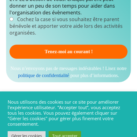
donner un peu de son temps pour aider dans
l'organisation des évènements.
Cochez la case si vous souhaitez être parent
bénévole et apporter votre aide lors des activités
organisées.
Nous n’envoyons pas de messages indésirables ! Lisez notre
politique de confidentialité
pour plus d’informations.
Nous utilisons des cookies sur ce site pour améliorer
l'expérience utilisateur. “Accepter tout”, vous acceptez
tous les cookies. Vous pouvez également cliquer sur
"Gérer les cookies" pour gérer plus finement votre
consentement.
Copyright © 2026 APEL protectorat Saint Joseph
Gérer les cookies
Tout accepter